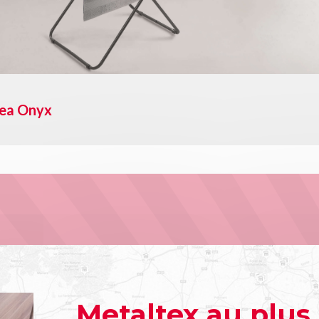
les ajustable UTILTEX
Metaltex au plus