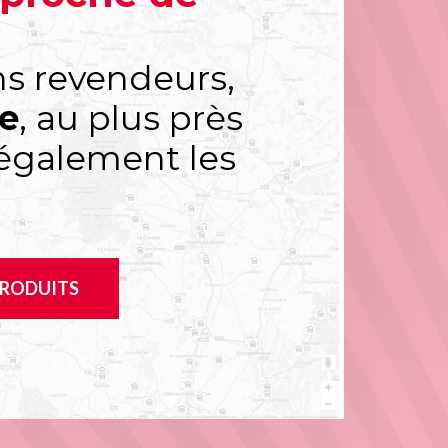
ns revendeurs,
ce
, au plus près
 également les
PRODUITS